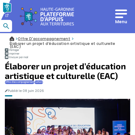
Panneau de gestion des cookies
Menu
Que recherchez-vous ?
>
>
Offre D'accompagnement
Accueil
Élaborer un projet d’éducation artistique et culturelle
(EAC)
Partager
Imprimer
Envoyer par mail
Élaborer un projet d’éducation
artistique et culturelle (EAC)
Offre d'accompagnement
Culture
Publié le 08 juin 2026