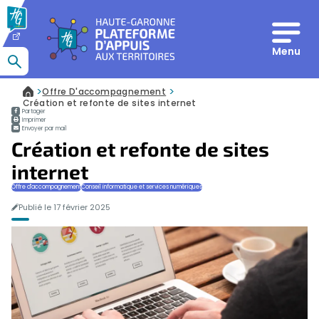
Panneau de gestion des cookies
Menu
Que recherchez-vous ?
>
>
Offre D'accompagnement
Accueil
Création et refonte de sites internet
Partager
Imprimer
Envoyer par mail
Création et refonte de sites
internet
Offre d'accompagnement
Conseil informatique et services numériques
Publié le 17 février 2025