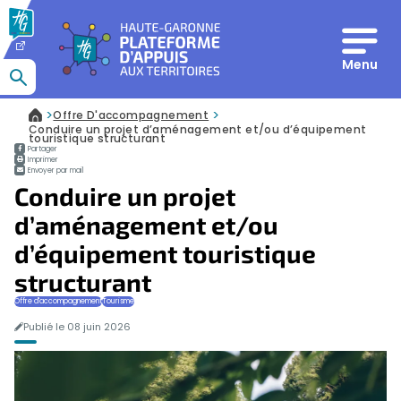
Panneau de gestion des cookies
Menu
Que recherchez-vous ?
>
>
Offre D'accompagnement
Accueil
Conduire un projet d’aménagement et/ou d’équipement
touristique structurant
Partager
Imprimer
Envoyer par mail
Conduire un projet
d’aménagement et/ou
d’équipement touristique
structurant
Offre d'accompagnement
Tourisme
Publié le 08 juin 2026