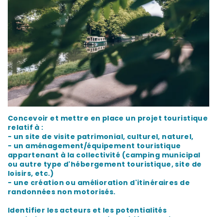
Concevoir et mettre en place un projet touristique
relatif à :
- un site de visite patrimonial, culturel, naturel,
- un aménagement/équipement touristique
appartenant à la collectivité (camping municipal
ou autre type d'hébergement touristique, site de
loisirs, etc.)
- une création ou amélioration d'itinéraires de
randonnées non motorisés.
Identifier les acteurs et les potentialités