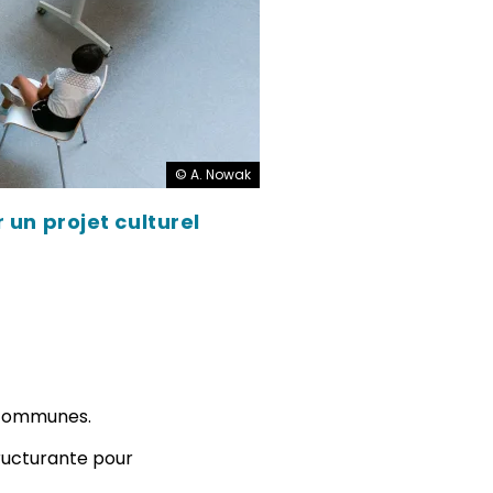
© A. Nowak
 un projet culturel
e communes.
tructurante pour