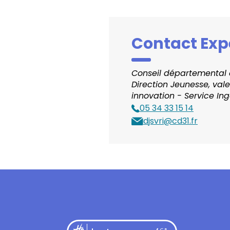
Contact Exp
Conseil départemental
Direction Jeunesse, val
innovation - Service In
05 34 33 15 14
Téléphone
djsvri@cd31.fr