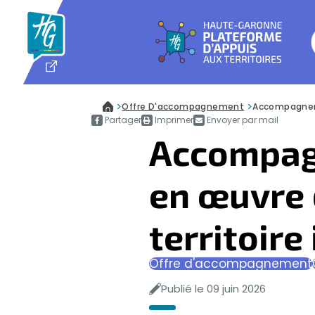
Panneau de gestion des cookies
NOUVELLE FENÊTRE
>
>
Offre D'accompagnement
Accompagner l
Accueil
Partager
Imprimer
Envoyer par mail
Accompagn
en œuvre d
territoir
Offre d'accompagnement
Publié le 09 juin 2026