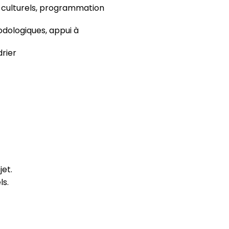
 culturels, programmation
odologiques, appui à
rier
jet.
ls.