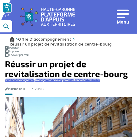
Panneau de gestion des cookies
Menu
Que recherchez-vous ?
>
>
Offre D'accompagnement
Accueil
Réussir un projet de revitalisation de centre-bourg
Partager
Imprimer
Envoyer par mail
Réussir un projet de
revitalisation de centre-bourg
Offre d'accompagnement
Aménagement, développement, et innovation territoriale
Publié le 10 juin 2026