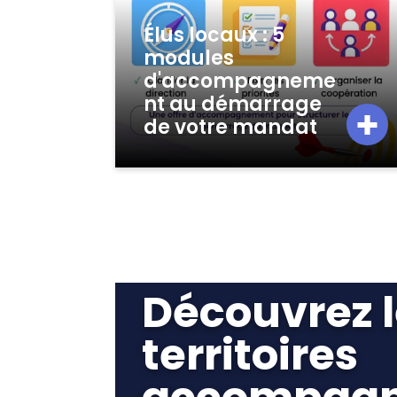
Actualités
Élus locaux : 5
modules
d'accompagneme
nt au démarrage
de votre mandat
Découvrez 
Vitrine de proj
territoires